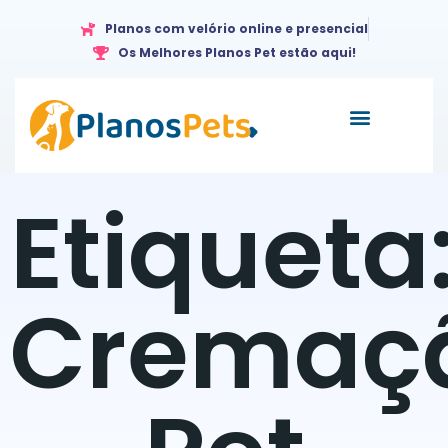
Planos com velório online e presencial
Os Melhores Planos Pet estão aqui!
Etiqueta
Cremaç